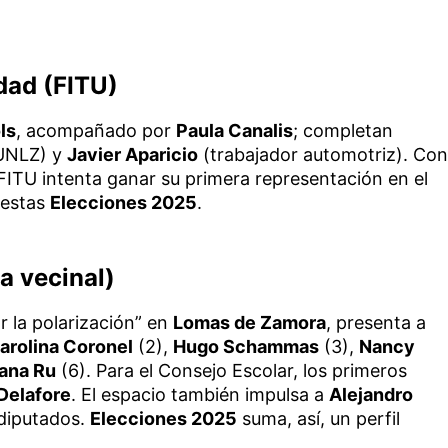
dad (FITU)
ls
, acompañado por
Paula Canalis
; completan
UNLZ) y
Javier Aparicio
(trabajador automotriz). Con
l FITU intenta ganar su primera representación en el
estas
Elecciones 2025
.
a vecinal)
 la polarización” en
Lomas de Zamora
, presenta a
arolina Coronel
(2),
Hugo Schammas
(3),
Nancy
ana Ru
(6). Para el Consejo Escolar, los primeros
Delafore
. El espacio también impulsa a
Alejandro
 diputados.
Elecciones 2025
suma, así, un perfil