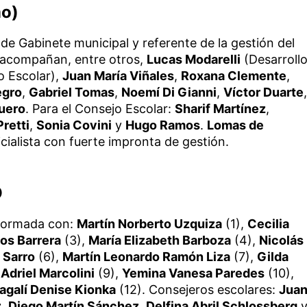
mo)
a de Gabinete municipal y referente de la gestión del
 acompañan, entre otros,
Lucas Modarelli
(Desarroll
 Escolar),
Juan María Viñales
,
Roxana Clemente
,
egro
,
Gabriel Tomas
,
Noemí Di Gianni
,
Víctor Duarte
,
uero
. Para el Consejo Escolar:
Sharif Martínez
,
Pretti
,
Sonia Covini
y
Hugo Ramos
.
Lomas de
icialista con fuerte impronta de gestión.
O
onformada con:
Martín Norberto Uzquiza
(1),
Cecilia
os Barrera
(3),
María Elizabeth Barboza
(4),
Nicolás
 Sarro
(6),
Martín Leonardo Ramón Liza
(7),
Gilda
Adriel Marcolini
(9),
Yemina Vanesa Paredes
(10),
agalí Denise Kionka
(12). Consejeros escolares:
Jua
z
,
Diego Martín Sánchez
,
Delfina Abril Schlossberg