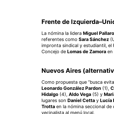
Frente de Izquierda–Uni
La nómina la lidera
Miguel Pallaro
referentes como
Sara Sánchez
(
impronta sindical y estudiantil, e
Concejo de
Lomas de Zamora
en 
Nuevos Aires (alternativ
Como propuesta que “busca evitar
Leonardo González Pardon
(1),
C
Hidalgo
(4),
Aldo Vega
(5) y
Mari
lugares son
Daniel Cetta
y
Lucía 
Trotta
en la nómina seccional de
vecinalista al menú local.