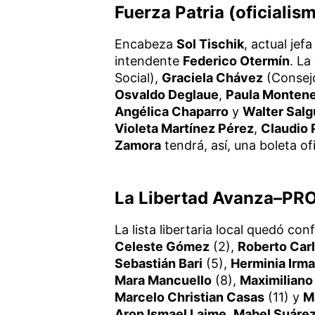
Fuerza Patria (oficialis
Encabeza
Sol Tischik
, actual jef
intendente
Federico Otermín
. La
Social),
Graciela Chávez
(Consejo
Osvaldo Deglaue
,
Paula Monten
Angélica Chaparro
y
Walter Salg
Violeta Martínez Pérez
,
Claudio 
Zamora
tendrá, así, una boleta of
La Libertad Avanza–PR
La lista libertaria local quedó c
Celeste Gómez
(2),
Roberto Carl
Sebastián Bari
(5),
Herminia Irma
Mara Mancuello
(8),
Maximiliano 
Marcelo Christian Casas
(11) y
M
Aron Ismael Laime
,
Mabel Suáre