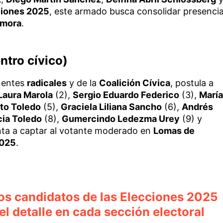
ciones 2025
, este armado busca consolidar presenci
amora
.
tro cívico)
nentes
radicales
y de la
Coalición Cívica
, postula a
Laura Marola
(2),
Sergio Eduardo Federico
(3),
María
rto Toledo
(5),
Graciela Liliana Sancho
(6),
Andrés
cia Toledo
(8),
Gumercindo Ledezma Urey
(9) y
nta a captar al votante moderado en
Lomas de
2025
.
los candidatos de las Elecciones 2025
el detalle en cada sección electoral