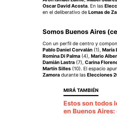
Oscar David Acosta
. En las
Elec
en el deliberativo de
Lomas de Z
Somos Buenos Aires (cen
Con un perfil de centro y compo
Pablo Daniel Corvalán
(1),
María 
Romina Di Palma
(4),
Mario Albe
Damián Lastra
(7),
Carina Floren
Martín Silles
(10). El espacio apu
Zamora
durante las
Elecciones 
Estos son todos 
en Buenos Aires: 