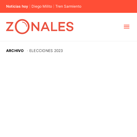
Noticias hoy
Diego Milito
Tren Sarmiento
MUNICIPIOS
ARCHIVO
·
ELECCIONES 2023
CABA
BUENOS AIRES
PROVINCIAS
ELECCIONES 2023