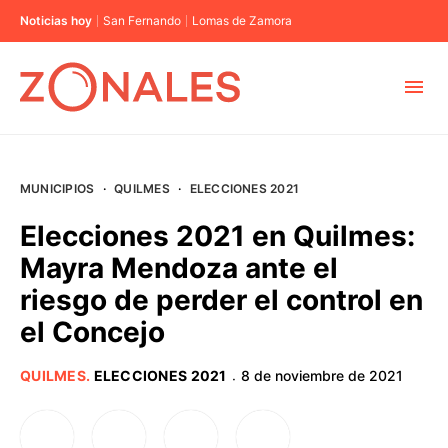
Noticias hoy
San Fernando
Lomas de Zamora
MUNICIPIOS
MUNICIPIOS
·
QUILMES
·
ELECCIONES 2021
CABA
Elecciones 2021 en Quilmes:
Mayra Mendoza ante el
BUENOS AIRES
riesgo de perder el control en
el Concejo
PROVINCIAS
QUILMES
.
ELECCIONES 2021
8 de noviembre de 2021
·
ELECCIONES 2023