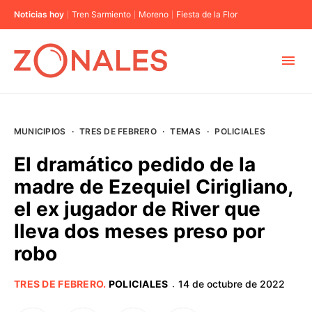
Noticias hoy
Tren Sarmiento
Moreno
Fiesta de la Flor
MUNICIPIOS
MUNICIPIOS
·
TRES DE FEBRERO
·
TEMAS
·
POLICIALES
CABA
El dramático pedido de la
madre de Ezequiel Cirigliano,
BUENOS AIRES
el ex jugador de River que
lleva dos meses preso por
PROVINCIAS
robo
ELECCIONES 2023
TRES DE FEBRERO
.
POLICIALES
14 de octubre de 2022
·