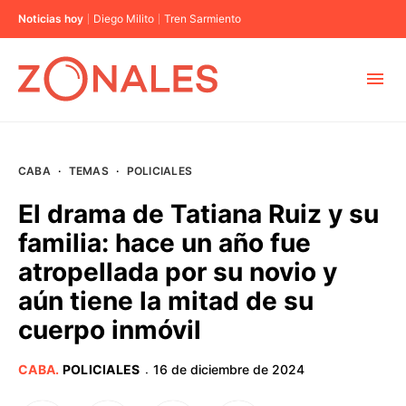
Noticias hoy
Diego Milito
Tren Sarmiento
MUNICIPIOS
CABA
·
TEMAS
·
POLICIALES
CABA
El drama de Tatiana Ruiz y su
familia: hace un año fue
BUENOS AIRES
atropellada por su novio y
aún tiene la mitad de su
PROVINCIAS
cuerpo inmóvil
ELECCIONES 2023
CABA
.
POLICIALES
16 de diciembre de 2024
·