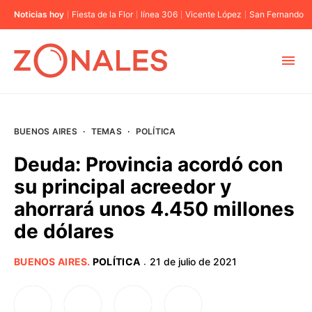
Noticias hoy
Fiesta de la Flor
línea 306
Vicente López
San Fernando
MUNICIPIOS
BUENOS AIRES
·
TEMAS
·
POLÍTICA
CABA
Deuda: Provincia acordó con
su principal acreedor y
BUENOS AIRES
ahorrará unos 4.450 millones
de dólares
PROVINCIAS
BUENOS AIRES
.
POLÍTICA
21 de julio de 2021
·
ELECCIONES 2023