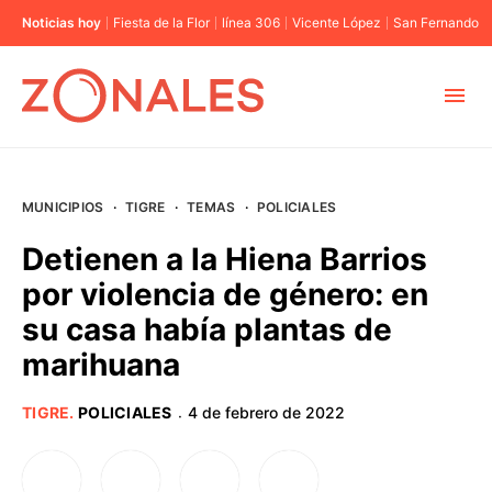
Noticias hoy
Fiesta de la Flor
línea 306
Vicente López
San Fernando
MUNICIPIOS
MUNICIPIOS
·
TIGRE
·
TEMAS
·
POLICIALES
CABA
Detienen a la Hiena Barrios
por violencia de género: en
BUENOS AIRES
su casa había plantas de
marihuana
PROVINCIAS
TIGRE
.
POLICIALES
4 de febrero de 2022
·
ELECCIONES 2023