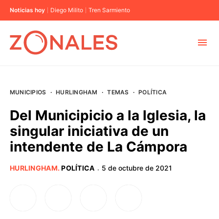
Noticias hoy
Diego Milito
Tren Sarmiento
MUNICIPIOS
MUNICIPIOS
·
HURLINGHAM
·
TEMAS
·
POLÍTICA
CABA
Del Municipicio a la Iglesia, la
singular iniciativa de un
BUENOS AIRES
intendente de La Cámpora
PROVINCIAS
HURLINGHAM
.
POLÍTICA
5 de octubre de 2021
·
ELECCIONES 2023