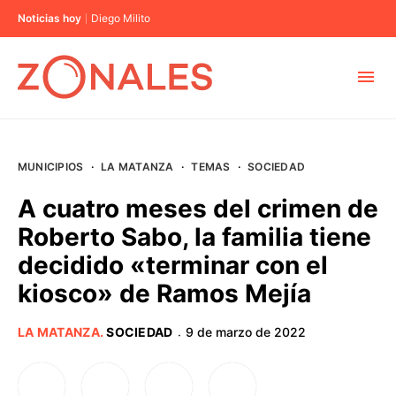
Noticias hoy
Diego Milito
MUNICIPIOS
MUNICIPIOS
·
LA MATANZA
·
TEMAS
·
SOCIEDAD
CABA
A cuatro meses del crimen de
Roberto Sabo, la familia tiene
BUENOS AIRES
decidido «terminar con el
kiosco» de Ramos Mejía
PROVINCIAS
LA MATANZA
.
SOCIEDAD
9 de marzo de 2022
·
ELECCIONES 2023