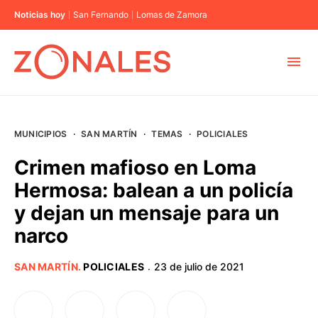
Noticias hoy
San Fernando
Lomas de Zamora
MUNICIPIOS
MUNICIPIOS
·
SAN MARTÍN
·
TEMAS
·
POLICIALES
CABA
Crimen mafioso en Loma
Hermosa: balean a un policía
BUENOS AIRES
y dejan un mensaje para un
narco
PROVINCIAS
SAN MARTÍN
.
POLICIALES
23 de julio de 2021
·
ELECCIONES 2023