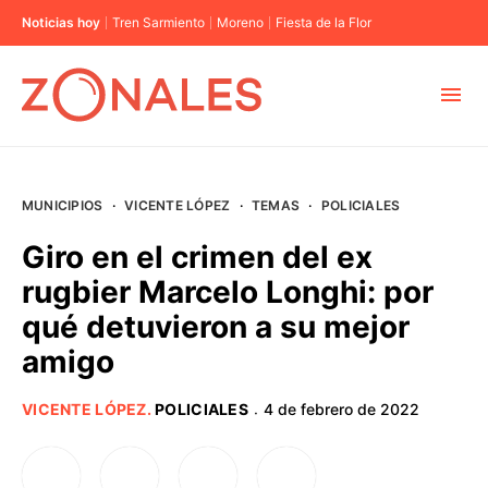
Noticias hoy
Tren Sarmiento
Moreno
Fiesta de la Flor
MUNICIPIOS
MUNICIPIOS
·
VICENTE LÓPEZ
·
TEMAS
·
POLICIALES
CABA
Giro en el crimen del ex
rugbier Marcelo Longhi: por
BUENOS AIRES
qué detuvieron a su mejor
amigo
PROVINCIAS
VICENTE LÓPEZ
.
POLICIALES
4 de febrero de 2022
·
ELECCIONES 2023