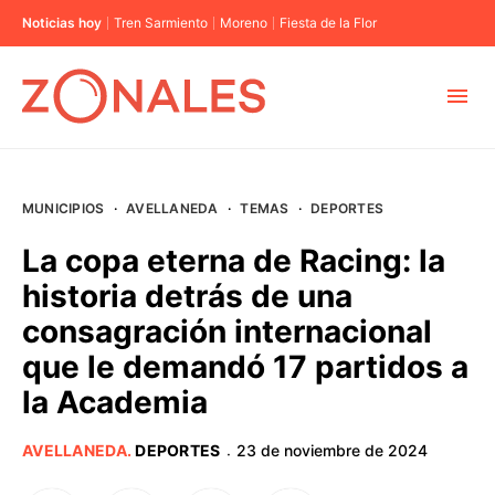
Noticias hoy
Tren Sarmiento
Moreno
Fiesta de la Flor
MUNICIPIOS
MUNICIPIOS
·
AVELLANEDA
·
TEMAS
·
DEPORTES
CABA
La copa eterna de Racing: la
historia detrás de una
BUENOS AIRES
consagración internacional
que le demandó 17 partidos a
PROVINCIAS
la Academia
ELECCIONES 2023
AVELLANEDA
.
DEPORTES
23 de noviembre de 2024
·