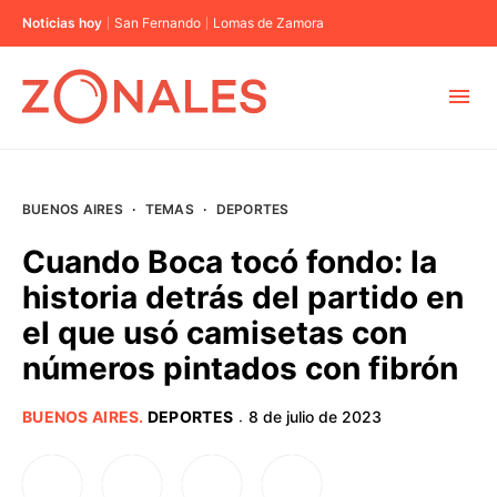
Noticias hoy
San Fernando
Lomas de Zamora
MUNICIPIOS
BUENOS AIRES
·
TEMAS
·
DEPORTES
CABA
Cuando Boca tocó fondo: la
historia detrás del partido en
BUENOS AIRES
el que usó camisetas con
números pintados con fibrón
PROVINCIAS
BUENOS AIRES
.
DEPORTES
8 de julio de 2023
·
ELECCIONES 2023