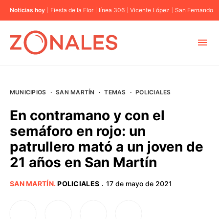
Noticias hoy
Fiesta de la Flor
línea 306
Vicente López
San Fernando
MUNICIPIOS
MUNICIPIOS
·
SAN MARTÍN
·
TEMAS
·
POLICIALES
CABA
En contramano y con el
semáforo en rojo: un
BUENOS AIRES
patrullero mató a un joven de
21 años en San Martín
PROVINCIAS
SAN MARTÍN
.
POLICIALES
17 de mayo de 2021
·
ELECCIONES 2023