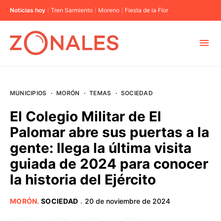
Noticias hoy
Tren Sarmiento
Moreno
Fiesta de la Flor
MUNICIPIOS
MUNICIPIOS
·
MORÓN
·
TEMAS
·
SOCIEDAD
CABA
El Colegio Militar de El
Palomar abre sus puertas a la
BUENOS AIRES
gente: llega la última visita
guiada de 2024 para conocer
PROVINCIAS
la historia del Ejército
ELECCIONES 2023
MORÓN
.
SOCIEDAD
20 de noviembre de 2024
·