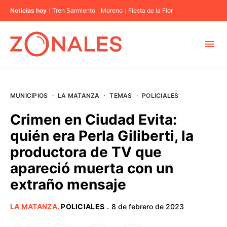
Noticias hoy
Tren Sarmiento
Moreno
Fiesta de la Flor
MUNICIPIOS
MUNICIPIOS
·
LA MATANZA
·
TEMAS
·
POLICIALES
CABA
Crimen en Ciudad Evita:
quién era Perla Giliberti, la
BUENOS AIRES
productora de TV que
apareció muerta con un
PROVINCIAS
extraño mensaje
ELECCIONES 2023
LA MATANZA
.
POLICIALES
8 de febrero de 2023
·