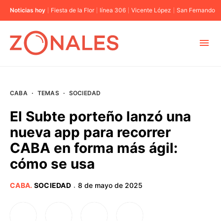
Noticias hoy
Fiesta de la Flor
línea 306
Vicente López
San Fernando
MUNICIPIOS
CABA
·
TEMAS
·
SOCIEDAD
CABA
El Subte porteño lanzó una
nueva app para recorrer
BUENOS AIRES
CABA en forma más ágil:
cómo se usa
PROVINCIAS
CABA
.
SOCIEDAD
8 de mayo de 2025
·
ELECCIONES 2023