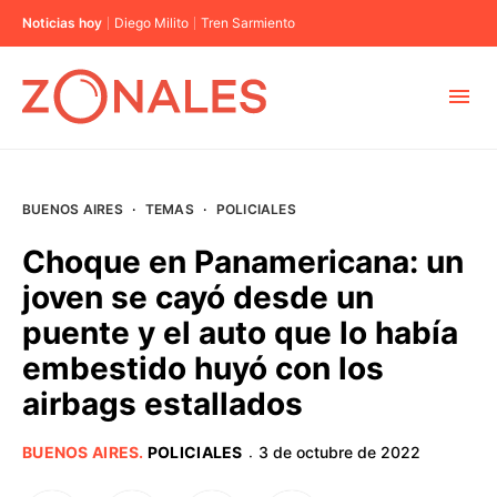
Noticias hoy
Diego Milito
Tren Sarmiento
MUNICIPIOS
BUENOS AIRES
·
TEMAS
·
POLICIALES
CABA
Choque en Panamericana: un
joven se cayó desde un
BUENOS AIRES
puente y el auto que lo había
embestido huyó con los
PROVINCIAS
airbags estallados
ELECCIONES 2023
BUENOS AIRES
.
POLICIALES
3 de octubre de 2022
·