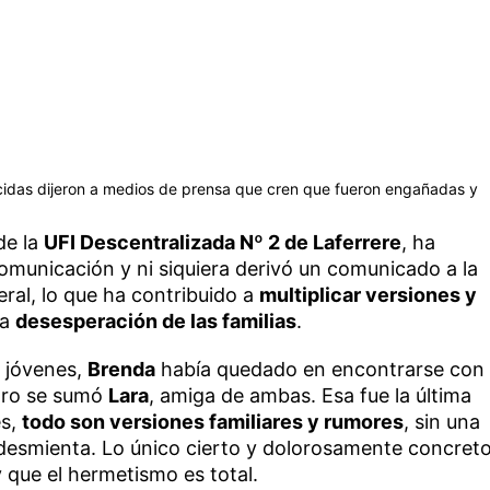
idas dijeron a medios de prensa que cren que fueron engañadas y
 de la
UFI Descentralizada Nº 2 de Laferrere
, ha
omunicación y ni siquiera derivó un comunicado a la
eral, lo que ha contribuido a
multiplicar versiones y
la
desesperación de las familias
.
s jóvenes,
Brenda
había quedado en encontrarse con
ntro se sumó
Lara
, amiga de ambas. Esa fue la última
es,
todo son versiones familiares y rumores
, sin una
s desmienta. Lo único cierto y dolorosamente concret
 que el hermetismo es total.