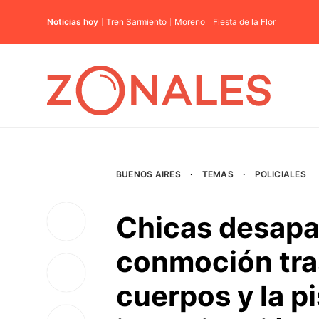
Noticias hoy
Tren Sarmiento
Moreno
Fiesta de la Flor
BUENOS AIRES
·
TEMAS
·
POLICIALES
Chicas desapa
conmoción tras
cuerpos y la pi