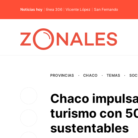
Noticias hoy
línea 306
Vicente López
San Fernando
PROVINCIAS
·
CHACO
·
TEMAS
·
SOC
Chaco impulsa 
turismo con 5
sustentables