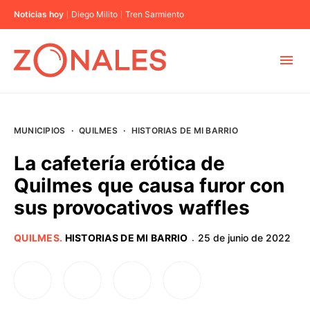
Noticias hoy
Diego Milito
Tren Sarmiento
MUNICIPIOS
MUNICIPIOS
·
QUILMES
·
HISTORIAS DE MI BARRIO
CABA
La cafetería erótica de
Quilmes que causa furor con
BUENOS AIRES
sus provocativos waffles
PROVINCIAS
QUILMES
.
HISTORIAS DE MI BARRIO
25 de junio de 2022
·
ELECCIONES 2023