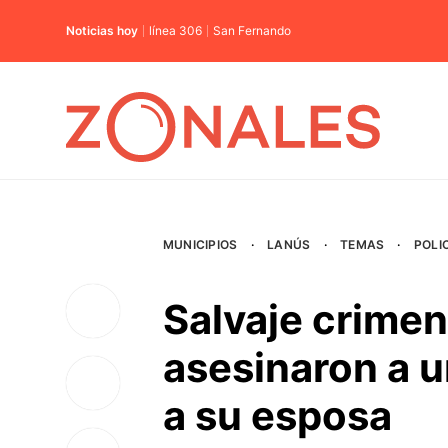
Noticias hoy
línea 306
San Fernando
MUNICIPIOS
·
LANÚS
·
TEMAS
·
POLI
Salvaje crimen
asesinaron a un
a su esposa