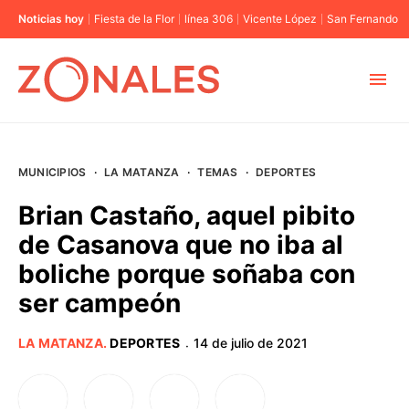
Noticias hoy
Fiesta de la Flor
línea 306
Vicente López
San Fernando
MUNICIPIOS
MUNICIPIOS
·
LA MATANZA
·
TEMAS
·
DEPORTES
CABA
Brian Castaño, aquel pibito
de Casanova que no iba al
BUENOS AIRES
boliche porque soñaba con
ser campeón
PROVINCIAS
LA MATANZA
.
DEPORTES
14 de julio de 2021
·
ELECCIONES 2023