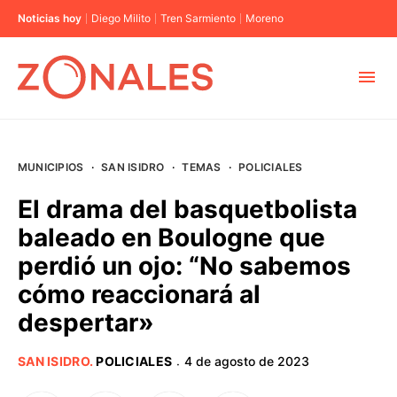
Noticias hoy
Diego Milito
Tren Sarmiento
Moreno
MUNICIPIOS
MUNICIPIOS
·
SAN ISIDRO
·
TEMAS
·
POLICIALES
CABA
El drama del basquetbolista
baleado en Boulogne que
BUENOS AIRES
perdió un ojo: “No sabemos
cómo reaccionará al
PROVINCIAS
despertar»
ELECCIONES 2023
SAN ISIDRO
.
POLICIALES
4 de agosto de 2023
·