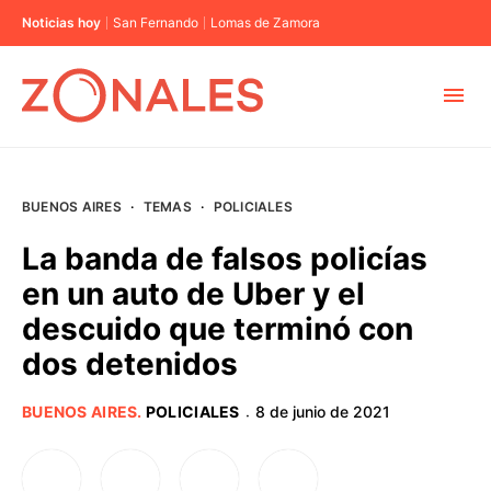
Noticias hoy
San Fernando
Lomas de Zamora
MUNICIPIOS
BUENOS AIRES
·
TEMAS
·
POLICIALES
CABA
La banda de falsos policías
en un auto de Uber y el
BUENOS AIRES
descuido que terminó con
dos detenidos
PROVINCIAS
BUENOS AIRES
.
POLICIALES
8 de junio de 2021
·
ELECCIONES 2023