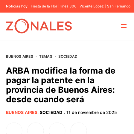
Noticias hoy
Fiesta de la Flor
línea 306
Vicente López
San Fernando
MUNICIPIOS
BUENOS AIRES
·
TEMAS
·
SOCIEDAD
CABA
ARBA modifica la forma de
pagar la patente en la
BUENOS AIRES
provincia de Buenos Aires:
desde cuando será
PROVINCIAS
BUENOS AIRES
.
SOCIEDAD
11 de noviembre de 2025
·
ELECCIONES 2023