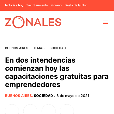
Noticias hoy
Tren Sarmiento
Moreno
Fiesta de la Flor
MUNICIPIOS
BUENOS AIRES
·
TEMAS
·
SOCIEDAD
CABA
En dos intendencias
comienzan hoy las
BUENOS AIRES
capacitaciones gratuitas para
emprendedores
PROVINCIAS
BUENOS AIRES
.
SOCIEDAD
6 de mayo de 2021
·
ELECCIONES 2023