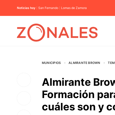
Noticias hoy
San Fernando
Lomas de Zamora
MUNICIPIOS
·
ALMIRANTE BROWN
·
TEM
Almirante Bro
Formación para
cuáles son y 