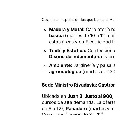
Otra de las especiaidades que busca la Mun
Madera y Metal:
Carpintería bá
básica
(martes de 10 a 12 o mi
estas áreas y en Electricidad I
Textil y Estética:
Confección d
Diseño de indumentaria
(viern
Ambiente:
Jardinería y paisaj
agroecológica
(martes de 13:3
Sede Ministro Rivadavia: Gastro
Ubicada en
Juan B. Justo al 900
,
cursos de alta demanda. La ofert
de 8 a 12),
Panadero
(martes y mi
Cremonas (jueves de 8 a 12).