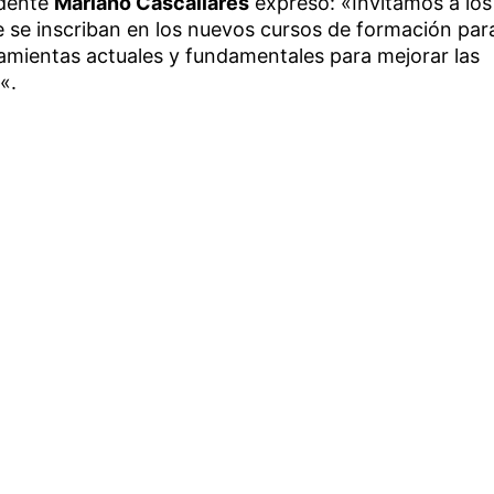
ndente
Mariano Cascallares
expresó: «Invitamos a los
 se inscriban en los nuevos cursos de formación par
rramientas actuales y fundamentales para mejorar las
«.