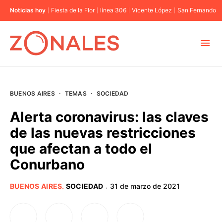
Noticias hoy
Fiesta de la Flor
línea 306
Vicente López
San Fernando
MUNICIPIOS
BUENOS AIRES
·
TEMAS
·
SOCIEDAD
CABA
Alerta coronavirus: las claves
de las nuevas restricciones
BUENOS AIRES
que afectan a todo el
Conurbano
PROVINCIAS
BUENOS AIRES
.
SOCIEDAD
31 de marzo de 2021
·
ELECCIONES 2023