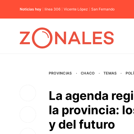
Noticias hoy
línea 306
Vicente López
San Fernando
PROVINCIAS
·
CHACO
·
TEMAS
·
POL
La agenda regi
la provincia: l
y del futuro