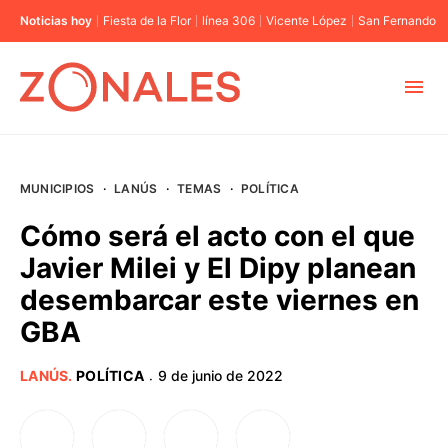
Noticias hoy
Fiesta de la Flor
línea 306
Vicente López
San Fernando
MUNICIPIOS
MUNICIPIOS
·
LANÚS
·
TEMAS
·
POLÍTICA
CABA
Cómo será el acto con el que
Javier Milei y El Dipy planean
BUENOS AIRES
desembarcar este viernes en
GBA
PROVINCIAS
LANÚS
.
POLÍTICA
9 de junio de 2022
·
ELECCIONES 2023