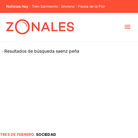
Noticias hoy
Tren Sarmiento
Moreno
Fiesta de la Flor
MUNICIPIOS
·
Resultados de búsqueda
saenz peña
CABA
BUENOS AIRES
PROVINCIAS
ELECCIONES 2023
TRES DE FEBRERO
.
SOCIEDAD