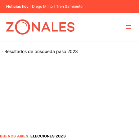
Noticias hoy
Diego Milito
Tren Sarmiento
MUNICIPIOS
·
Resultados de búsqueda
paso 2023
CABA
BUENOS AIRES
PROVINCIAS
ELECCIONES 2023
BUENOS AIRES
.
ELECCIONES 2023