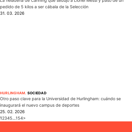
La heladería de Canning que sedujo a Lionel Messi y pasó de un
pedido de 5 kilos a ser cábala de la Selección
31. 03. 2026
HURLINGHAM
.
SOCIEDAD
Otro paso clave para la Universidad de Hurlingham: cuándo se
inaugurará el nuevo campus de deportes
25. 02. 2026
1
2
3
4
5
…
154
>