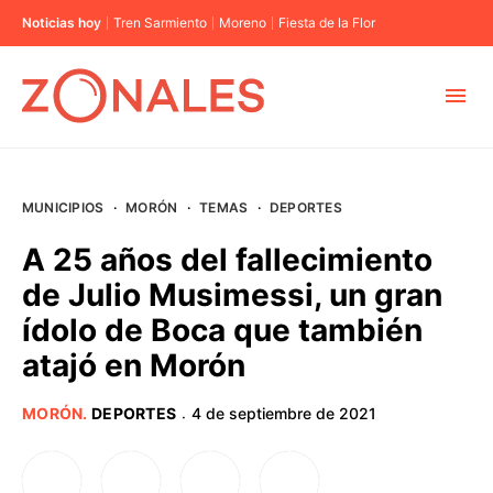
Noticias hoy
Tren Sarmiento
Moreno
Fiesta de la Flor
MUNICIPIOS
MUNICIPIOS
·
MORÓN
·
TEMAS
·
DEPORTES
CABA
A 25 años del fallecimiento
de Julio Musimessi, un gran
BUENOS AIRES
ídolo de Boca que también
atajó en Morón
PROVINCIAS
MORÓN
.
DEPORTES
4 de septiembre de 2021
·
ELECCIONES 2023