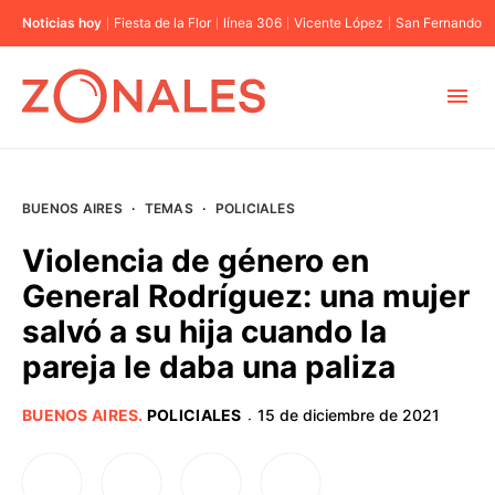
Noticias hoy
Fiesta de la Flor
línea 306
Vicente López
San Fernando
MUNICIPIOS
BUENOS AIRES
·
TEMAS
·
POLICIALES
CABA
Violencia de género en
General Rodríguez: una mujer
BUENOS AIRES
salvó a su hija cuando la
pareja le daba una paliza
PROVINCIAS
BUENOS AIRES
.
POLICIALES
15 de diciembre de 2021
·
ELECCIONES 2023