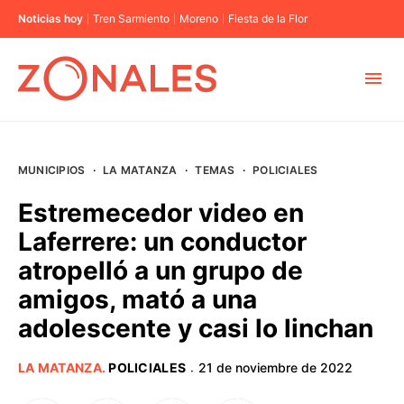
Noticias hoy
Tren Sarmiento
Moreno
Fiesta de la Flor
MUNICIPIOS
MUNICIPIOS
·
LA MATANZA
·
TEMAS
·
POLICIALES
CABA
Estremecedor video en
Laferrere: un conductor
BUENOS AIRES
atropelló a un grupo de
amigos, mató a una
PROVINCIAS
adolescente y casi lo linchan
ELECCIONES 2023
LA MATANZA
.
POLICIALES
21 de noviembre de 2022
·