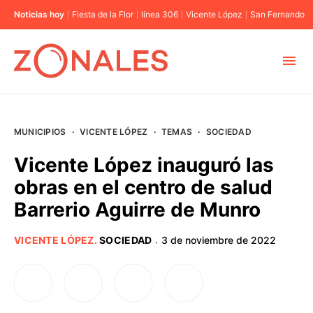
Noticias hoy
Fiesta de la Flor
línea 306
Vicente López
San Fernando
MUNICIPIOS
MUNICIPIOS
·
VICENTE LÓPEZ
·
TEMAS
·
SOCIEDAD
CABA
Vicente López inauguró las
obras en el centro de salud
BUENOS AIRES
Barrerio Aguirre de Munro
PROVINCIAS
VICENTE LÓPEZ
.
SOCIEDAD
3 de noviembre de 2022
·
ELECCIONES 2023