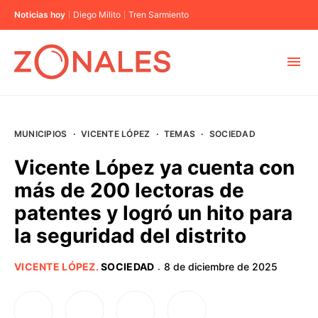
Noticias hoy
Diego Milito
Tren Sarmiento
MUNICIPIOS
MUNICIPIOS
·
VICENTE LÓPEZ
·
TEMAS
·
SOCIEDAD
CABA
Vicente López ya cuenta con
más de 200 lectoras de
BUENOS AIRES
patentes y logró un hito para
la seguridad del distrito
PROVINCIAS
VICENTE LÓPEZ
.
SOCIEDAD
8 de diciembre de 2025
·
ELECCIONES 2023