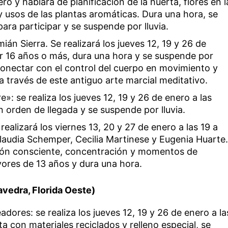
ero y hablará de planificación de la huerta, flores en l
y usos de las plantas aromáticas. Dura una hora, se
ara participar y se suspende por lluvia.
ián Sierra. Se realizará los jueves 12, 19 y 26 de
er 16 años o más, dura una hora y se suspende por
 conectar con el control del cuerpo en movimiento y
, a través de este antiguo arte marcial meditativo.
re»: se realiza los jueves 12, 19 y 26 de enero a las
 orden de llegada y se suspende por lluvia.
 realizará los viernes 13, 20 y 27 de enero a las 19 a
audia Schemper, Cecilia Martinese y Eugenia Huarte
ción consciente, concentración y momentos de
ores de 13 años y dura una hora.
aavedra, Florida Oeste)
dores: se realiza los jueves 12, 19 y 26 de enero a la
ta con materiales reciclados y relleno especial, se