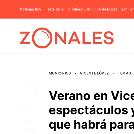
Noticias hoy
Fiesta de la Flor
línea 306
Vicente López
San Fe
MUNICIPIOS
·
VICENTE LÓPEZ
·
TEMAS
Verano en Vice
espectáculos y
que habrá para