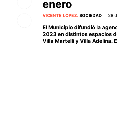
enero
VICENTE LÓPEZ
.
SOCIEDAD
28 d
·
El Municipio difundió la age
2023 en distintos espacios del
Villa Martelli y Villa Adelina