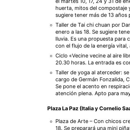
el martes 10, 17, 24 y 31 de en
huerta, mitos del compostaje 
sugiere tener más de 13 años p
Taller de Tai chi chuan por Dam
enero a las 18. Se sugiere ten
lluvia. Es una propuesta para
con el flujo de la energía vital
Ciclo «Vecine vecine al aire lib
20.30 horas. La entrada es con
Taller de yoga al aterceder: se
cargo de Germán Fonzalida, Cl
Se pone el acento en respira
atención plena. Apto para may
Plaza La Paz (Italia y Cornelio S
Plaza de Arte – Con chicos crea
18. Se preparará una mini piña