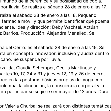
al mundo de la cerámica y su posibilidad de copia.
or lluvia. Se realiza el sábado 28 de enero a las 17.
 raliza el sábado 28 de enero a las 18. Pequeño
 farmacia móvil y que permite identificar qué poema
ciente. Idea y dirección: Deby Wachtel. Actúan:
z Barrios. Producción: Alejandra Menalled. Se
a del Cerro: es el sábado 28 de enero a las 19. Se
enta un concepto innovador, inclusivo y audaz dentro
cano. Se suspende por lluvia.
zalida, Claudia Schemper, Cecilia Martinese y
artes 10, 17, 24 y 31 y jueves 12, 19 y 26 de enero,
foco en las posturas básicas propias del yoga con
columna, la alineación, la consciencia corporal y la
ara participar se sugiere ser mayor de 13 años. Dura
or Valeria Churba: se realizará con distintas temática