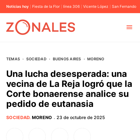
Noticias hoy
Fiesta de la Flor
línea 306
Vicente López
San Fernando
MUNICIPIOS
TEMAS
·
SOCIEDAD
·
BUENOS AIRES
·
MORENO
CABA
Una lucha desesperada: una
vecina de La Reja logró que la
BUENOS AIRES
Corte bonaerense analice su
pedido de eutanasia
PROVINCIAS
SOCIEDAD
.
MORENO
23 de octubre de 2025
·
ELECCIONES 2023