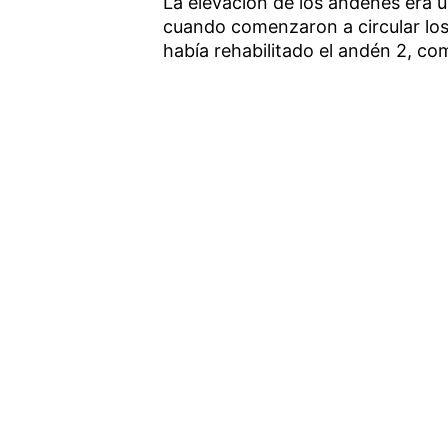
La elevación de los andenes era 
cuando comenzaron a circular los 
había rehabilitado el andén 2, co