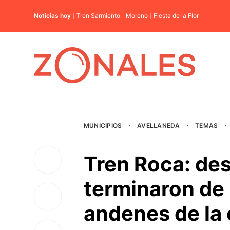
Noticias hoy
Tren Sarmiento
Moreno
Fiesta de la Flor
MUNICIPIOS
·
AVELLANEDA
·
TEMAS
·
Tren Roca: de
terminaron de 
andenes de la