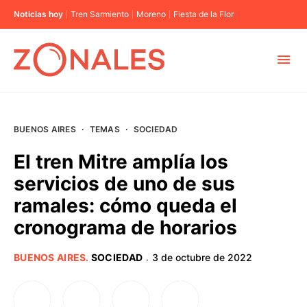
Noticias hoy
Tren Sarmiento
Moreno
Fiesta de la Flor
MUNICIPIOS
BUENOS AIRES
·
TEMAS
·
SOCIEDAD
CABA
El tren Mitre amplía los
servicios de uno de sus
BUENOS AIRES
ramales: cómo queda el
cronograma de horarios
PROVINCIAS
BUENOS AIRES
.
SOCIEDAD
3 de octubre de 2022
·
ELECCIONES 2023