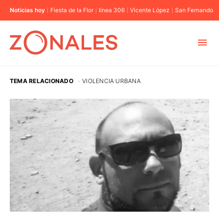
Noticias hoy
Fiesta de la Flor
línea 306
Vicente López
San Fernando
MUNICIPIOS
TEMA RELACIONADO
·
VIOLENCIA URBANA
CABA
BUENOS AIRES
PROVINCIAS
ELECCIONES 2023