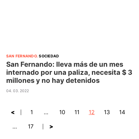
SAN FERNANDO
.
SOCIEDAD
San Fernando: lleva más de un mes
internado por una paliza, necesita $ 3
millones y no hay detenidos
04. 03. 2022
<
1
…
10
11
12
13
14
…
17
>