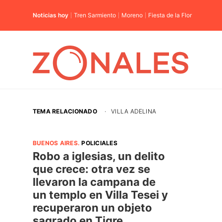
Noticias hoy
Tren Sarmiento
Moreno
Fiesta de la Flor
TEMA RELACIONADO
·
VILLA ADELINA
BUENOS AIRES
.
POLICIALES
Robo a iglesias, un delito
que crece: otra vez se
llevaron la campana de
un templo en Villa Tesei y
recuperaron un objeto
sagrado en Tigre