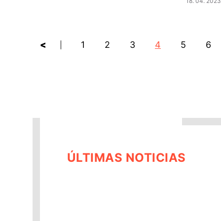
18. 04. 2023
<
1
2
3
4
5
6
ÚLTIMAS NOTICIAS