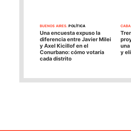
BUENOS AIRES
.
POLÍTICA
CABA
Una encuesta expuso la
Tren
diferencia entre Javier Milei
pro
y Axel Kicillof en el
una 
Conurbano: cómo votaría
y el
cada distrito