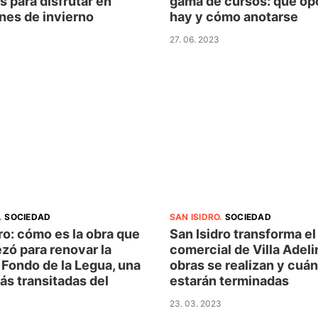
 para disfrutar en
gama de cursos: qué op
nes de invierno
hay y cómo anotarse
27. 06. 2023
.
SOCIEDAD
SAN ISIDRO
.
SOCIEDAD
ro: cómo es la obra que
San Isidro transforma el
zó para renovar la
comercial de Villa Adeli
 Fondo de la Legua, una
obras se realizan y cuá
ás transitadas del
estarán terminadas
23. 03. 2023