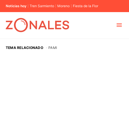
Noticias hoy
Tren Sarmiento
Moreno
Fiesta de la Flor
MUNICIPIOS
TEMA RELACIONADO
·
PAMI
CABA
BUENOS AIRES
PROVINCIAS
ELECCIONES 2023