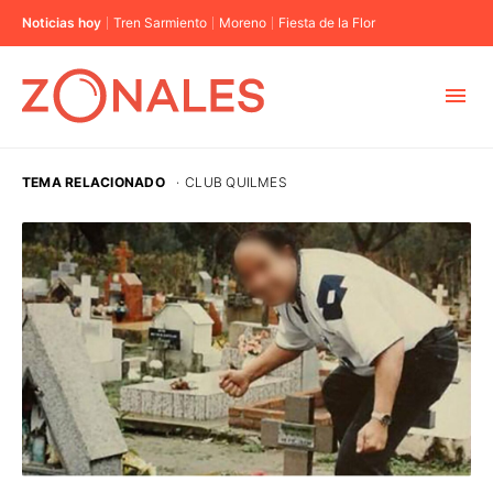
Noticias hoy
Tren Sarmiento
Moreno
Fiesta de la Flor
MUNICIPIOS
TEMA RELACIONADO
·
CLUB QUILMES
CABA
BUENOS AIRES
PROVINCIAS
ELECCIONES 2023