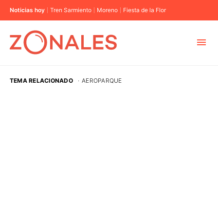
Noticias hoy
Tren Sarmiento
Moreno
Fiesta de la Flor
MUNICIPIOS
TEMA RELACIONADO
·
AEROPARQUE
CABA
BUENOS AIRES
PROVINCIAS
ELECCIONES 2023