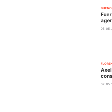
BUENO
Fuer
agen
05. 05.
FLORE
Axel
cons
02. 05.