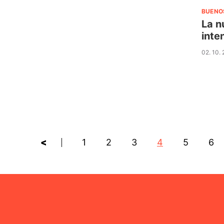
BUENO
La n
inte
02. 10.
<
1
2
3
4
5
6