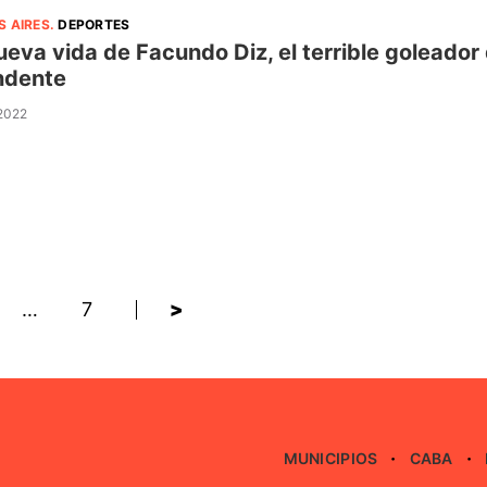
S AIRES
.
DEPORTES
ueva vida de Facundo Diz, el terrible goleador
ndente
 2022
…
7
>
MUNICIPIOS
CABA