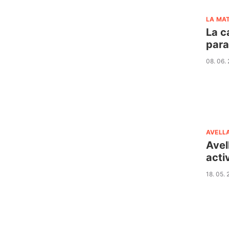
LA MA
La c
para
08. 06.
AVELL
Avel
acti
18. 05.