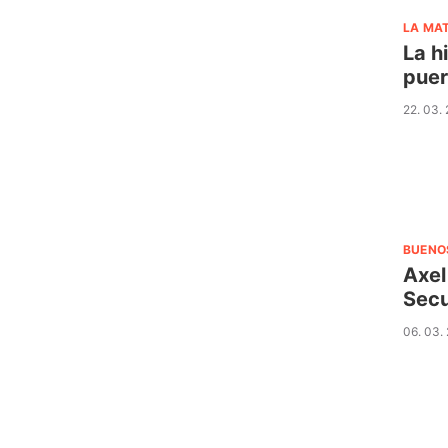
LA MA
La h
puer
22. 03.
BUENO
Axel
Secu
06. 03.