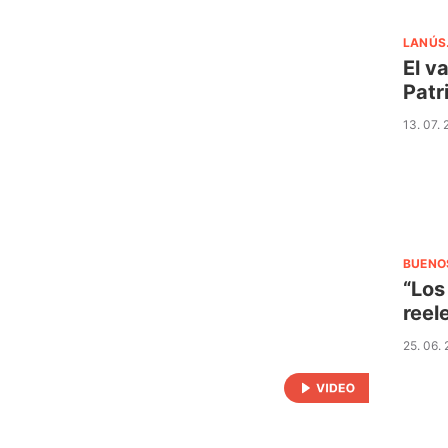
LANÚS
El v
Patr
13. 07.
BUENO
“Los
reel
25. 06.