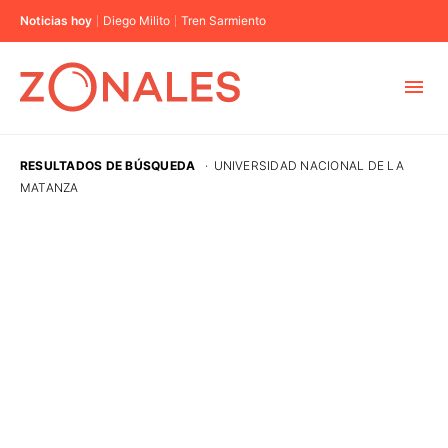
Noticias hoy
Diego Milito
Tren Sarmiento
MUNICIPIOS
RESULTADOS DE BÚSQUEDA
·
UNIVERSIDAD NACIONAL DE LA
MATANZA
CABA
BUENOS AIRES
PROVINCIAS
ELECCIONES 2023