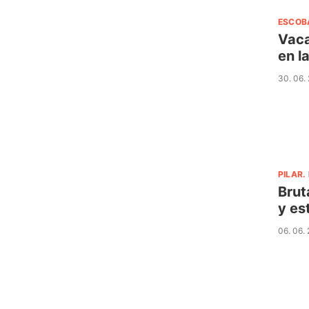
ESCOB
Vaca
en l
30. 06.
PILAR
.
Brut
y es
06. 06.