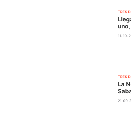
TRES D
Lleg
uno,
11. 10. 
TRES D
La N
Saba
21. 09.