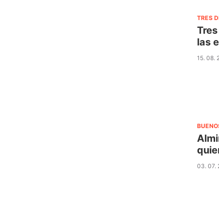
TRES D
Tres
las 
15. 08.
BUENO
Almi
quie
03. 07.