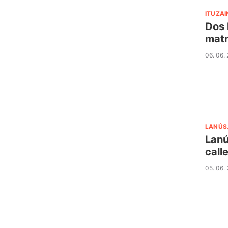
ITUZA
Dos 
matr
06. 06.
LANÚS
Lanú
call
05. 06.