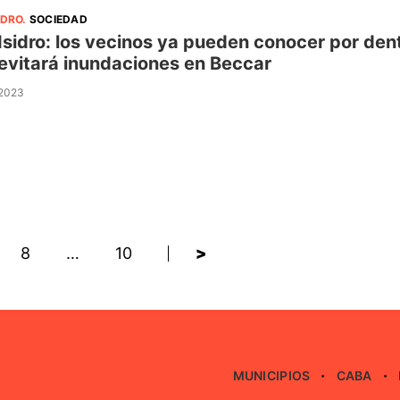
IDRO
.
SOCIEDAD
Isidro: los vecinos ya pueden conocer por dent
evitará inundaciones en Beccar
 2023
8
…
10
>
MUNICIPIOS
CABA