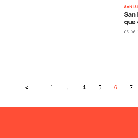
SAN IS
San 
que 
05. 06.
<
1
…
4
5
6
7